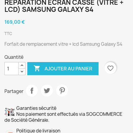
RÉPARATION ÉCRAN CASSÉ (VITRE +
LCD) SAMSUNG GALAXY S4
169,00 €
TTC
Forfait de remplacement vitre + lcd Samsung Galaxy S4
Quantité

favorite_border
AJOUTER AU PANIER
Partager
Garanties sécurité
Nos paiement sont effectués via SOGCOMMERCE
de Société Générale.
Politique de livraison