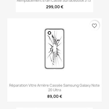
Remplacement Éran Cassé Surfacebook 3 13"
299,00 €
favorite_border
Réparation Vitre Arrière Cassée Samsung Galaxy Note
20 Ultra
89,00 €