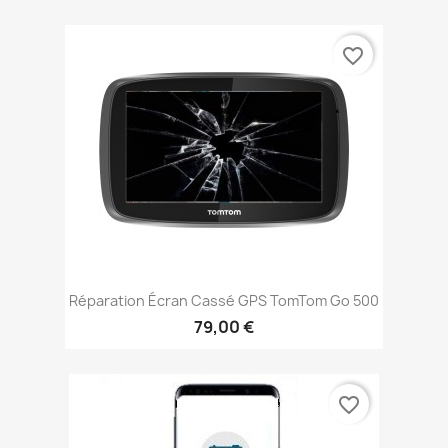
favorite_border
Réparation Écran Cassé GPS TomTom Go 500
79,00 €
favorite_border