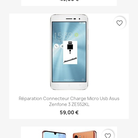
favorite_border
Réparation Connecteur Charge Micro Usb Asus
Zenfone 3 ZE552KL
59,00 €
favorite_border