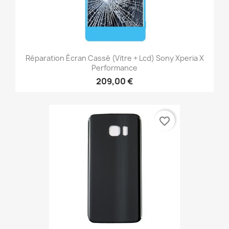
Réparation Écran Cassé (vitre + Lcd) Sony Xperia X
Performance
209,00 €
favorite_border