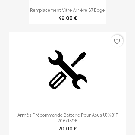
Remplacement Vitre Arrière S7 Edge
49,00 €
favorite_border
Arrhès Précommande Batterie Pour Asus UX481F
70€/159€
70,00 €