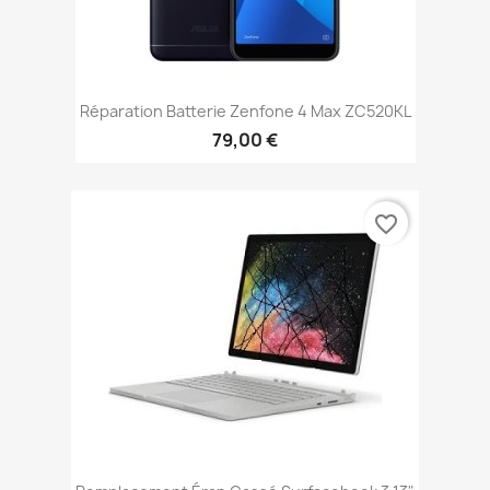
Réparation Batterie Zenfone 4 Max ZC520KL
79,00 €
favorite_border