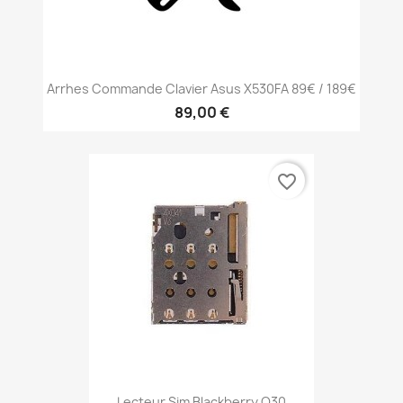
Arrhes Commande Clavier Asus X530FA 89€ / 189€
89,00 €
favorite_border
Lecteur Sim Blackberry Q30