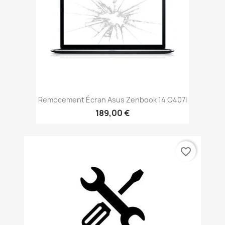
Rempcement Écran Asus Zenbook 14 Q407I
189,00 €
favorite_border