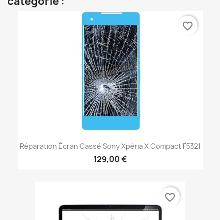
catégorie :
favorite_border
Réparation Écran Cassé Sony Xpéria X Compact F5321
129,00 €
favorite_border