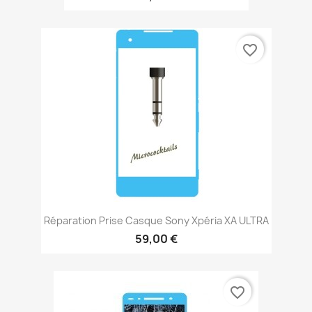
favorite_border
Réparation Prise Casque Sony Xpéria XA ULTRA
59,00 €
favorite_border