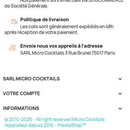
Nos paiement sont effectués via SOGCOMMERCE
de Société Générale.
Politique de livraison
Les colis sont généralement expédiés en 48h
après réception de votre paiement.
Envoie nous vos appreils à l'adresse
SARL Micro Cocktails 3 Rue Brunel 75017 Paris
SARL MICRO COCKTAILS

VOTRE COMPTE

INFORMATIONS
keyboard_arrow_down
© 2010-2026 - All right reserved Micro Cocktails
reparateur depuis 2010 - PrestaShop™