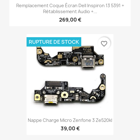
Remplacement Coque Écran Dell Inspiron 13 5391 +
Rétablissement Audio +...
269,00 €
RUPTURE DE STOCK
favorite_border
Nappe Charge Micro Zenfone 3 Ze520kl
39,00 €