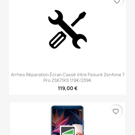
favorite_border
Arrhes Réparation Écran Cassé Vitre Fissuré Zenfone 7
Pro ZS671KS 119€/239€
119,00 €
favorite_border