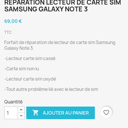
RÉPARATION LECTEUR DE CARTE SIM
SAMSUNG GALAXY NOTE 3
69,00 €
TTC
Forfait de réparation de lecteur de carte sim Samsung
Galaxy Note 3.
-Lecteur carte sim cassé
-Carte sim non lu
-Lecteur carte sim oxydé
-Tout autre problème lié avec le lecteur de sim
Quantité

favorite_border
AJOUTER AU PANIER