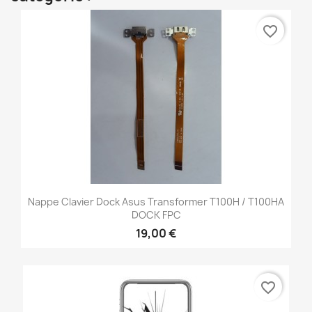
favorite_border
Nappe Clavier Dock Asus Transformer T100H / T100HA
DOCK FPC
19,00 €
favorite_border