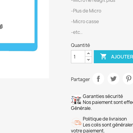
-Micro ne reagit plus
-Plus de Micro
-Micro casse
-etc..
Quantité

AJOUTER
Partager
Garanties sécurité
Nos paiement sont ef
Générale.
Politique de livraison
Les colis sont général
votre paiement.