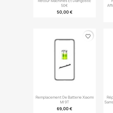
Retour Machines Et Diangostic
50€
Aff
50,00 €
favorite_border
Aperçu rapide

Remplacement De Batterie Xiaomi
Rép
MI 9T
Sams
69,00 €