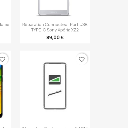
Aperçu rapide

olume
Réparation Connecteur Port USB
TYPE-C Sony Xpéria XZ2
89,00 €
vorite_border
favorite_border
Aperçu rapide
