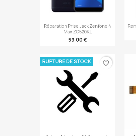
Aperçu rapide

Réparation Prise Jack Zenfone 4
Rem
Max ZC520KL
59,00 €
RUPTURE DE STOCK
favorite_border
Aperçu rapide
