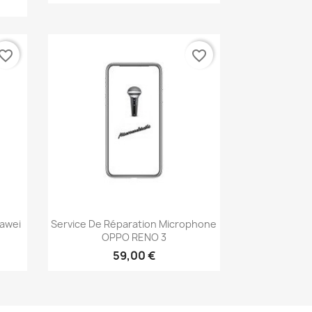
vorite_border
favorite_border
Aperçu rapide

awei
Service De Réparation Microphone
OPPO RENO 3
59,00 €