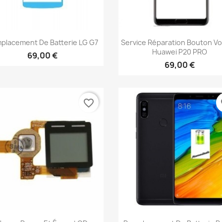
Aperçu rapide
Aperçu rapide


placement De Batterie LG G7
Service Réparation Bouton V
Huawei P20 PRO
69,00 €
69,00 €
favorite_border
fa
Aperçu rapide
Aperçu rapide

