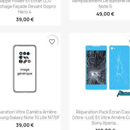
Nappe Power Et Écran LCD
Remplacement De Batterie R
ichage Façade Devant Gopro
Note 5
Hero 4
49,00 €
39,00 €
favorite_border
fa
Aperçu rapide
Aperçu rapide


aration Vitre Caméra Arrière
Réparation Pack Écran Ca
ung Galaxy Note 10 Lite N770F
(vitre -lcd) Et Vitre Arrière 
Sony Xperia...
39,00 €