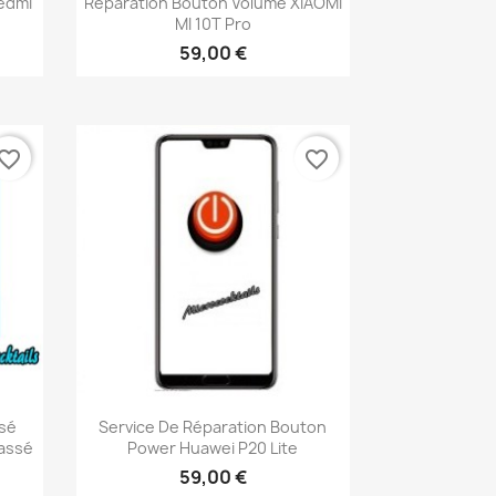
edmi
Réparation Bouton Volume XIAOMI
MI 10T Pro
59,00 €
vorite_border
favorite_border
Aperçu rapide

ssé
Service De Réparation Bouton
Cassé
Power Huawei P20 Lite
59,00 €