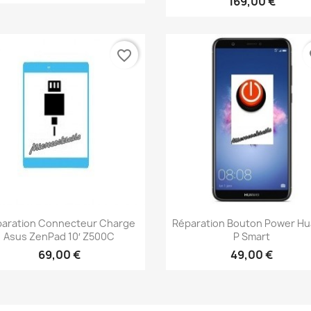
169,00 €
favorite_border
fa
Aperçu rapide
Aperçu rapide


aration Connecteur Charge
Réparation Bouton Power Hu
Asus ZenPad 10′ Z500C
P Smart
69,00 €
49,00 €