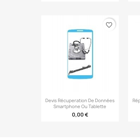
favorite_border
Aperçu rapide

Devis Récuperation De Données
Rép
Smartphone Ou Tablette
0,00 €