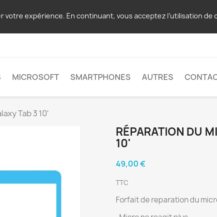
er votre expérience. En continuant, vous acceptez l’utilisation de 
S
MICROSOFT
SMARTPHONES
AUTRES
CONTA
axy Tab 3 10'
RÉPARATION DU M
10'
49,00 €
TTC
Forfait de reparation du mic