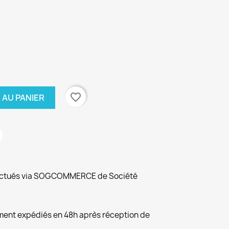
favorite_border
 AU PANIER
fectués via SOGCOMMERCE de Société
ement expédiés en 48h après réception de