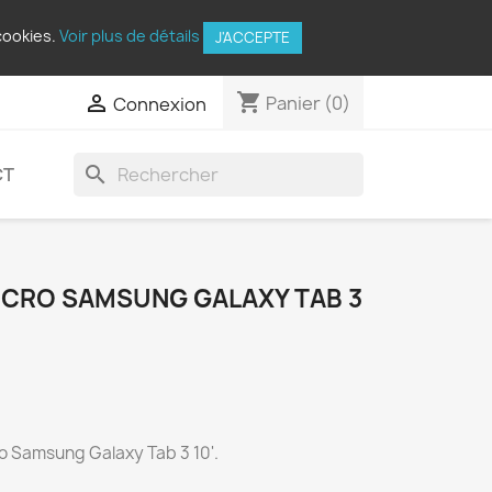
cookies.
Voir plus de détails
J'ACCEPTE
shopping_cart

Panier
(0)
Connexion
search
CT
ICRO SAMSUNG GALAXY TAB 3
ro Samsung Galaxy Tab 3 10'.