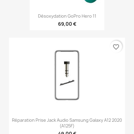
Désoxydation GoPro Hero 11
69,00 €
favorite_border
Réparation Prise Jack Audio Samsung Galaxy A12 2020
(A125F)
49,00 €