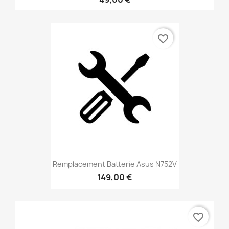
favorite_border
Remplacement Batterie Asus N752V
149,00 €
favorite_border