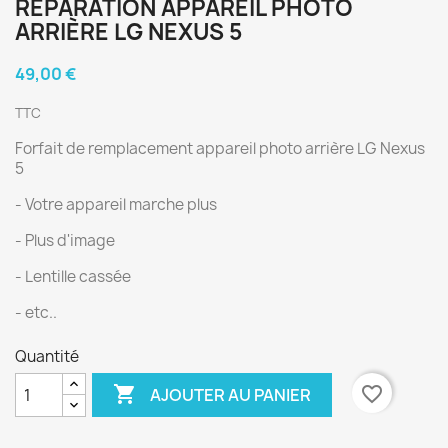
RÉPARATION APPAREIL PHOTO
ARRIÈRE LG NEXUS 5
49,00 €
TTC
Forfait de remplacement appareil photo arrière LG Nexus
5
- Votre appareil marche plus
- Plus d'image
- Lentille cassée
- etc..
Quantité

favorite_border
AJOUTER AU PANIER