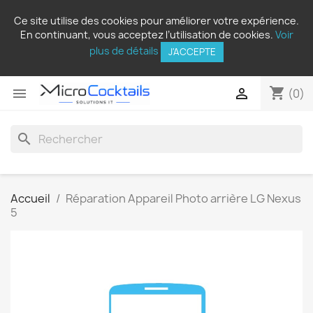
Ce site utilise des cookies pour améliorer votre expérience.
En continuant, vous acceptez l’utilisation de cookies.
Voir
plus de détails
J'ACCEPTE
shopping_cart


(0)
search
Accueil
Réparation Appareil Photo arrière LG Nexus
5