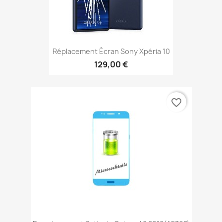
Réplacement Écran Sony Xpéria 10
129,00 €
favorite_border