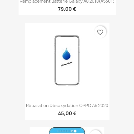
Remplacement Batterie Galaxy A8 2018(A530F)
79,00 €
favorite_border
Réparation Désoxydation OPPO A5 2020
45,00 €