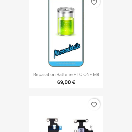
favorite_border
Réparation Batterie HTC ONE M8
69,00 €
favorite_border