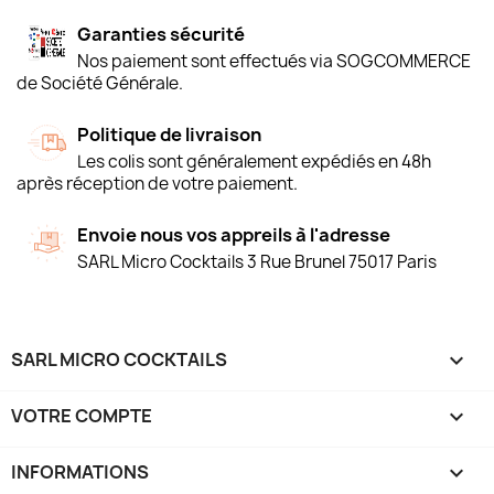
Garanties sécurité
Nos paiement sont effectués via SOGCOMMERCE
de Société Générale.
Politique de livraison
Les colis sont généralement expédiés en 48h
après réception de votre paiement.
Envoie nous vos appreils à l'adresse
SARL Micro Cocktails 3 Rue Brunel 75017 Paris
SARL MICRO COCKTAILS

VOTRE COMPTE

INFORMATIONS
keyboard_arrow_down