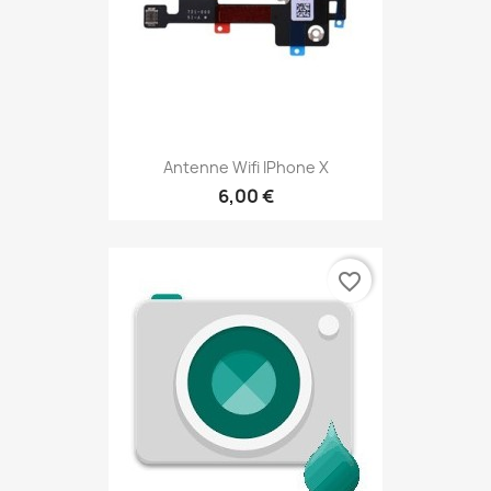
Antenne Wifi IPhone X
6,00 €
favorite_border