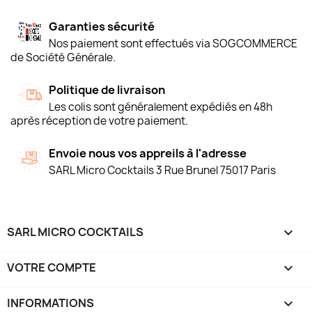
Garanties sécurité
Nos paiement sont effectués via SOGCOMMERCE
de Société Générale.
Politique de livraison
Les colis sont généralement expédiés en 48h
après réception de votre paiement.
Envoie nous vos appreils à l'adresse
SARL Micro Cocktails 3 Rue Brunel 75017 Paris
SARL MICRO COCKTAILS

VOTRE COMPTE

INFORMATIONS
keyboard_arrow_down