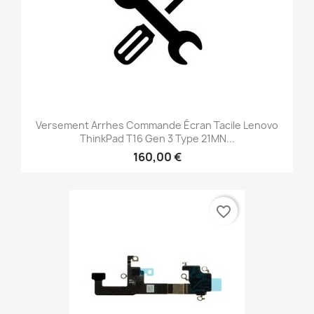
Versement Arrhes Commande Écran Tacile Lenovo
ThinkPad T16 Gen 3 Type 21MN...
160,00 €
favorite_border