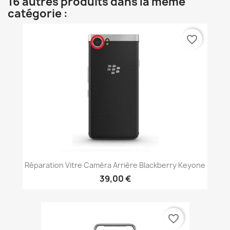
16 autres produits dans la même
catégorie :
favorite_border
Réparation Vitre Caméra Arrière Blackberry Keyone
39,00 €
favorite_border