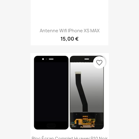
Antenne Wifi IPhone XS MAX
15,00 €
favorite_border
Bloc Écran Complet Huawei P10 Noir