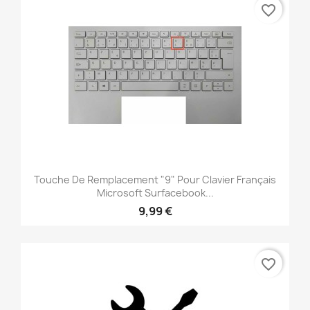
favorite_border
Touche De Remplacement "9" Pour Clavier Français
Microsoft Surfacebook...
9,99 €
favorite_border