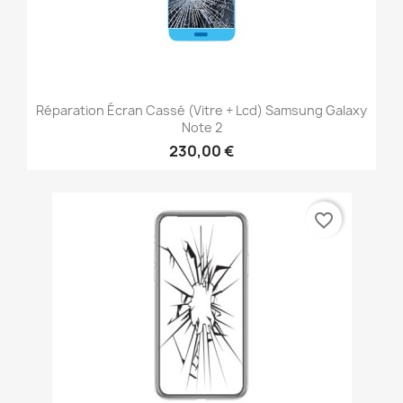
Réparation Écran Cassé (vitre + Lcd) Samsung Galaxy
Note 2
230,00 €
favorite_border