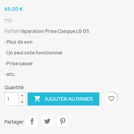
69,00 €
TTC
Forfait
réparation Prise Casque LG G5
-Plus de son
-Un seul cote fonctionnel
-Prise casse
-etc..
Quantité

favorite_border
AJOUTER AU PANIER
Partager