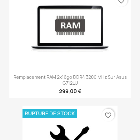
favorite_border
Remplacement RAM 2x16go DDR4 3200 MHz Sur Asus
G712LU
299,00 €
RUPTURE DE STOCK
favorite_border