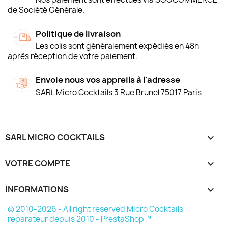
de Société Générale.
Politique de livraison
Les colis sont généralement expédiés en 48h
après réception de votre paiement.
Envoie nous vos appreils à l'adresse
SARL Micro Cocktails 3 Rue Brunel 75017 Paris
SARL MICRO COCKTAILS

VOTRE COMPTE

INFORMATIONS
keyboard_arrow_down
© 2010-2026 - All right reserved Micro Cocktails
reparateur depuis 2010 - PrestaShop™