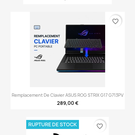
favorite_border
Remplacement De Clavier ASUS ROG STRIX G17 G713PV
289,00 €
RUPTURE DE STOCK
favorite_border