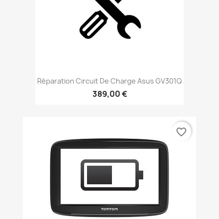
Réparation Circuit De Charge Asus GV301Q
389,00 €
favorite_border