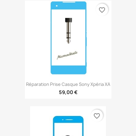
favorite_border
Réparation Prise Casque Sony Xpéria XA
59,00 €
favorite_border