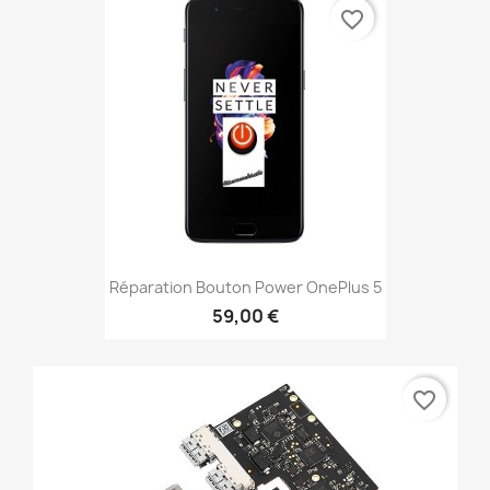
favorite_border
Réparation Bouton Power OnePlus 5
59,00 €
favorite_border