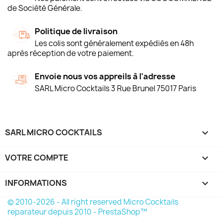
de Société Générale.
Politique de livraison
Les colis sont généralement expédiés en 48h
après réception de votre paiement.
Envoie nous vos appreils à l'adresse
SARL Micro Cocktails 3 Rue Brunel 75017 Paris
SARL MICRO COCKTAILS

VOTRE COMPTE

INFORMATIONS
keyboard_arrow_down
© 2010-2026 - All right reserved Micro Cocktails
reparateur depuis 2010 - PrestaShop™