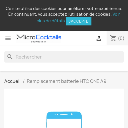
Ce site utilise des cookies pour améliorer votre expérience.
En continuant, vous acceptez l’utilisation de cookies.
Voir
plus de détails
J'ACCEPTE
shopping_cart


(0)
search
Accueil
Remplacement batterie HTC ONE A9