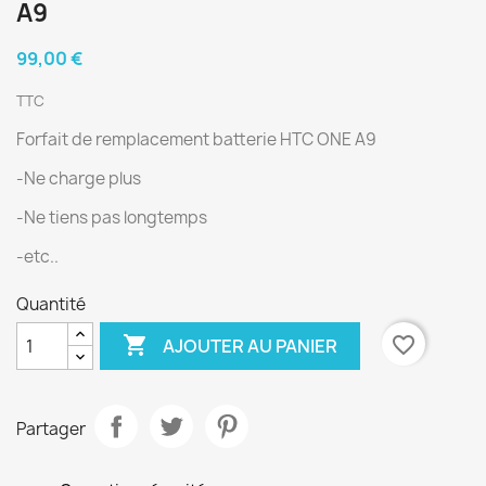
A9
99,00 €
TTC
Forfait de remplacement batterie HTC ONE A9
-Ne charge plus
-Ne tiens pas longtemps
-etc..
Quantité

favorite_border
AJOUTER AU PANIER
Partager