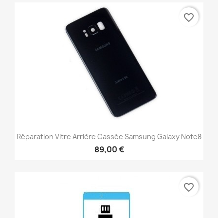
favorite_border
Réparation Vitre Arrière Cassée Samsung Galaxy Note8
89,00 €
favorite_border