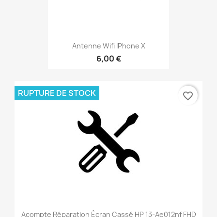
Antenne Wifi IPhone X
6,00 €
RUPTURE DE STOCK
favorite_border
Acompte Réparation Écran Cassé HP 13-Ae012nf FHD