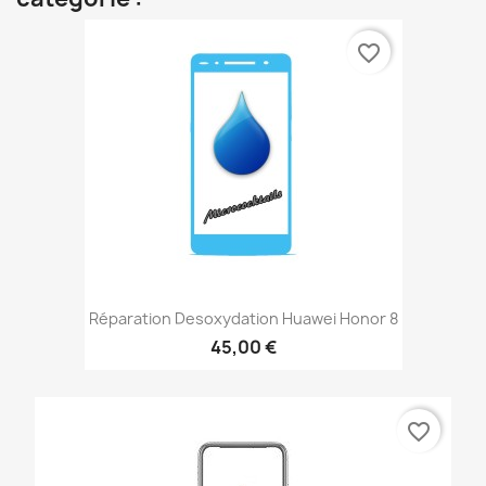
favorite_border
Réparation Desoxydation Huawei Honor 8
45,00 €
favorite_border