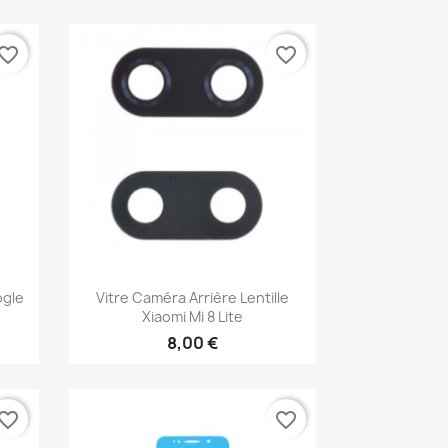
vorite_border
favorite_border
Aperçu rapide

ogle
Vitre Caméra Arrière Lentille
Xiaomi Mi 8 Lite
8,00 €
vorite_border
favorite_border