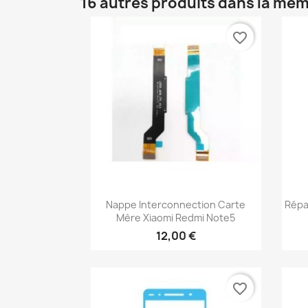
16 autres produits dans la mêm
favorite_border
Aperçu rapide

Nappe Interconnection Carte
Répa
Mère Xiaomi Redmi Note5
12,00 €
favorite_border