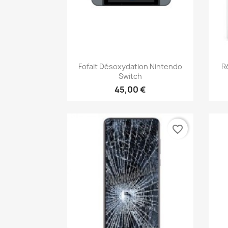
Aperçu rapide

Fofait Désoxydation Nintendo
R
Switch
45,00 €
favorite_border