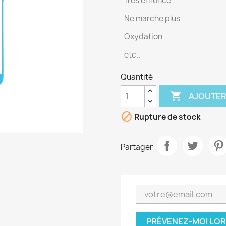
-Tres enfonce
-Ne marche plus
-Oxydation
-etc..
Quantité

AJOUTER

Rupture de stock
Partager
PRÉVENEZ-MOI LOR