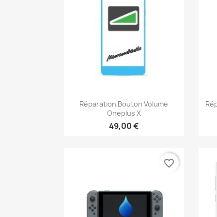
Aperçu rapide

Réparation Bouton Volume
Rép
Oneplus X
49,00 €
favorite_border