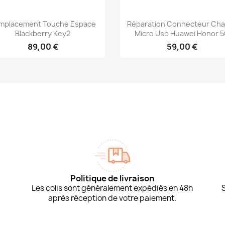
Aperçu rapide
Aperçu rapide


mplacement Touche Espace
Réparation Connecteur Ch
Blackberry Key2
Micro Usb Huawei Honor 
89,00 €
59,00 €
Politique de livraison
Les colis sont généralement expédiés en 48h
après réception de votre paiement.