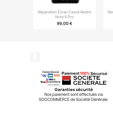
Aperçu rapide

Réparation Écran Cassé Redmi
Re
Note 6 Pro
99,00 €
Facebook
Garanties sécurité
Nos paiement sont effectués via
SOGCOMMERCE de Société Générale.