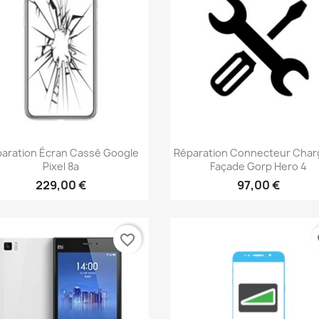
Aperçu rapide
Aperçu rapide


aration Écran Cassé Google
Réparation Connecteur Char
Pixel 8a
Façade Gorp Hero 4
229,00 €
97,00 €
favorite_border
fa