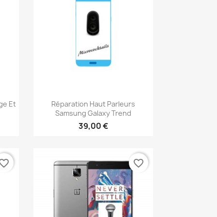
Aperçu rapide

ge Et
Réparation Haut Parleurs
Samsung Galaxy Trend
39,00 €
vorite_border
favorite_border