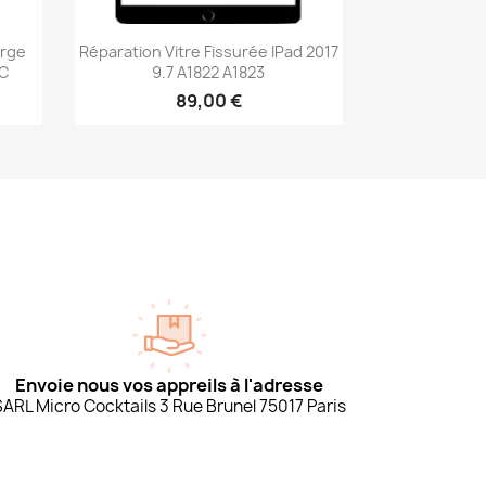
Aperçu rapide

arge
Réparation Vitre Fissurée IPad 2017
5C
9.7 A1822 A1823
89,00 €
Envoie nous vos appreils à l'adresse
SARL Micro Cocktails 3 Rue Brunel 75017 Paris