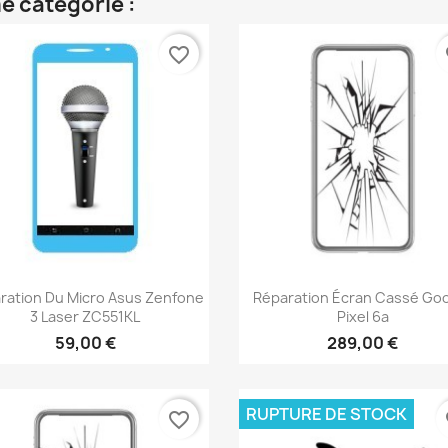
e catégorie :
favorite_border
fa
Aperçu rapide
Aperçu rapide


ration Du Micro Asus Zenfone
Réparation Écran Cassé Go
3 Laser ZC551KL
Pixel 6a
59,00 €
289,00 €
RUPTURE DE STOCK
favorite_border
fa