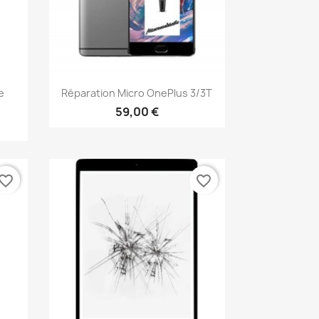
Aperçu rapide

e
Réparation Micro OnePlus 3/3T
59,00 €
vorite_border
favorite_border