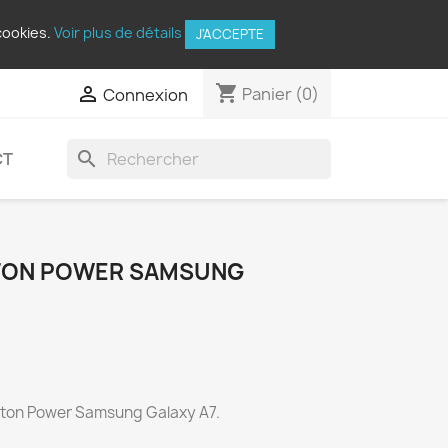
cookies.
Voir plus de détails
J'ACCEPTE
shopping_cart

Panier
(0)
Connexion
search
CT
TON POWER SAMSUNG
uton Power Samsung Galaxy A7.