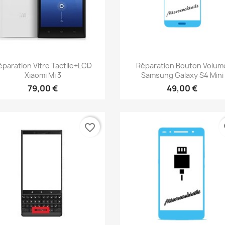
Aperçu rapide
Aperçu rapide


éparation Vitre Tactile+LCD
Réparation Bouton Volum
Xiaomi Mi 3
Samsung Galaxy S4 Mini
79,00 €
49,00 €
favorite_border
fa