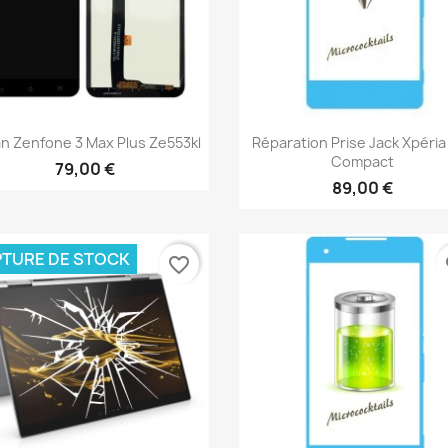
Aperçu rapide
Aperçu rapide


n Zenfone 3 Max Plus Ze553kl
Réparation Prise Jack Xpéria
Compact
79,00 €
89,00 €
TURE DE STOCK
favorite_border
fa