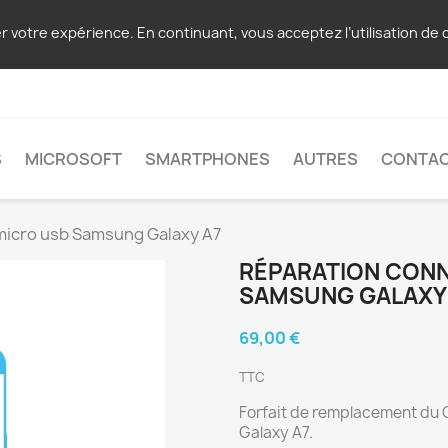
er votre expérience. En continuant, vous acceptez l’utilisation de 
S
MICROSOFT
SMARTPHONES
AUTRES
CONTA
micro usb Samsung Galaxy A7
RÉPARATION CON
SAMSUNG GALAXY
69,00 €
TTC
Forfait de remplacement du
Galaxy A7.