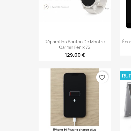
Aperçu rapide

Réparation Bouton De Montre
Écra
Garmin Fenix 7S
129,00 €
RUP
favorite_border