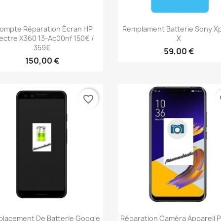
Aperçu rapide
Aperçu rapide


ompte Réparation Écran HP
Remplament Batterie Sony Xp
ectre X360 13-Ac00nf 150€ /
X
359€
59,00 €
150,00 €
favorite_border
fa
Aperçu rapide
Aperçu rapide


lacement De Batterie Google
Réparation Caméra Appareil 