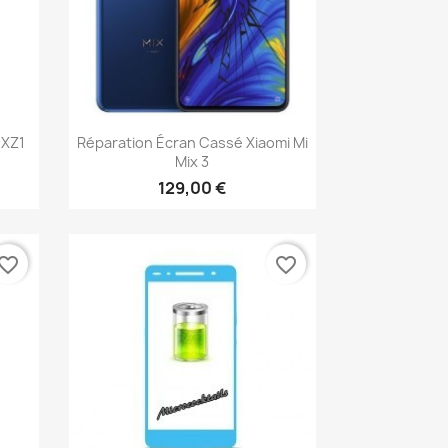
Aperçu rapide

 XZ1
Réparation Écran Cassé Xiaomi Mi
Mix 3
129,00 €
vorite_border
favorite_border