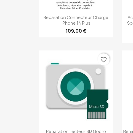
Aperçu rapide

Réparation Connecteur Charge
Ac
IPhone 14 Plus
Sp
109,00 €
favorite_border
Aperçu rapide

Réparation Lecteur SD Gopro
Remp