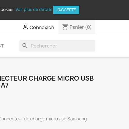
cookies.
Voir plus de détails
J'ACCEPTE
shopping_cart

Panier
(0)
Connexion
search
CT
NECTEUR CHARGE MICRO USB
 A7
 Connecteur de charge micro usb Samsung