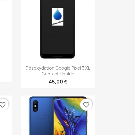
Aperçu rapide

Désoxydation Google Pixel 3 XL
Contact Liquide
45,00 €
vorite_border
favorite_border