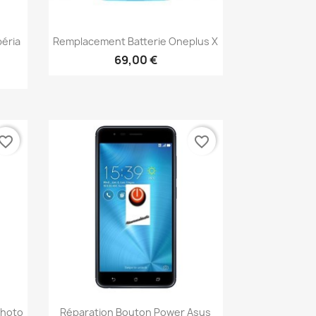
Aperçu rapide

éria
Remplacement Batterie Oneplus X
69,00 €
vorite_border
favorite_border
Aperçu rapide

Photo
Réparation Bouton Power Asus