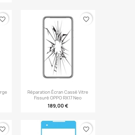
vorite_border
favorite_border
Aperçu rapide

arge
Réparation Écran Cassé Vitre
s
Fissuré OPPO RX17 Neo
189,00 €
vorite_border
favorite_border