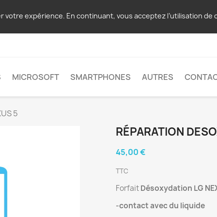
er votre expérience. En continuant, vous acceptez l’utilisation de 
S
MICROSOFT
SMARTPHONES
AUTRES
CONTA
XUS 5
RÉPARATION DESO
45,00 €
TTC
Forfait
Désoxydation LG NE
-contact avec du liquide