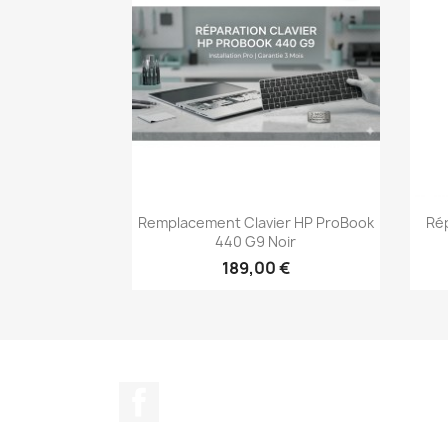
Aperçu rapide

Remplacement Clavier HP ProBook
Ré
440 G9 Noir
189,00 €
Facebook