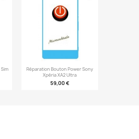
Aperçu rapide

 Sim
Réparation Bouton Power Sony
Xpéria XA2 Ultra
59,00 €