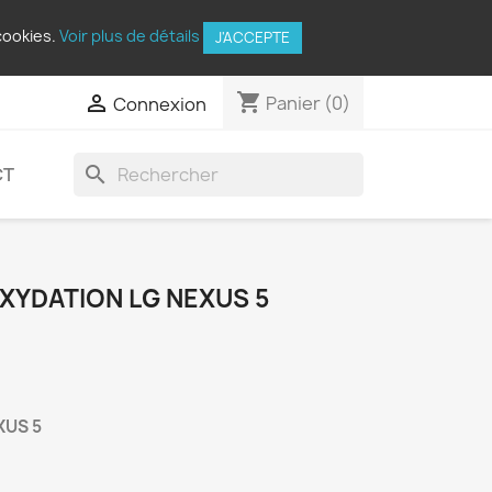
cookies.
Voir plus de détails
J'ACCEPTE
shopping_cart

Panier
(0)
Connexion
search
CT
XYDATION LG NEXUS 5
XUS 5