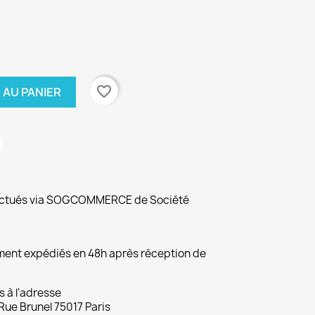
favorite_border
 AU PANIER
fectués via SOGCOMMERCE de Société
ement expédiés en 48h après réception de
s à l'adresse
Rue Brunel 75017 Paris