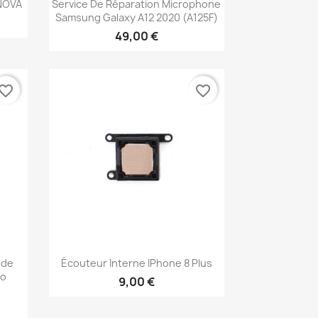
Aperçu rapide

 NOVA
Service De Réparation Microphone
Samsung Galaxy A12 2020 (A125F)
49,00 €
vorite_border
favorite_border
Aperçu rapide

nde
Écouteur Interne IPhone 8 Plus
ro
9,00 €