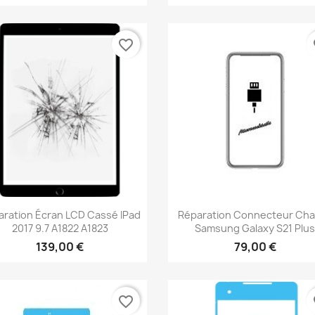
favorite_border
fa
Aperçu rapide
Aperçu rapide


aration Écran LCD Cassé IPad
Réparation Connecteur Ch
2017 9.7 A1822 A1823
Samsung Galaxy S21 Plu
139,00 €
79,00 €
favorite_border
fa