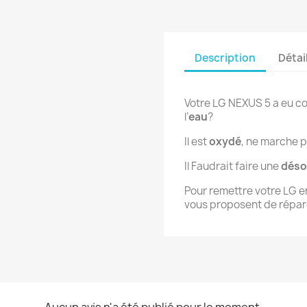
Description
Détai
Votre LG NEXUS 5 a eu c
l’
eau
?
Il est
oxydé
, ne marche p
Il Faudrait faire une
déso
Pour remettre votre LG 
vous proposent de répar