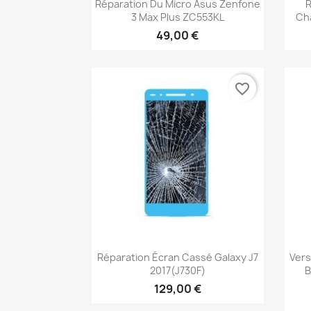
Aperçu rapide

Réparation Du Micro Asus Zenfone
R
3 Max Plus ZC553KL
Ch
49,00 €
favorite_border
Aperçu rapide

Réparation Écran Cassé Galaxy J7
Ver
2017(J730F)
B
129,00 €