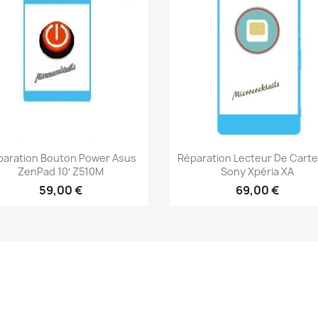
Aperçu rapide
Aperçu rapide


paration Bouton Power Asus
Réparation Lecteur De Carte
ZenPad 10′ Z510M
Sony Xpéria XA
59,00 €
69,00 €