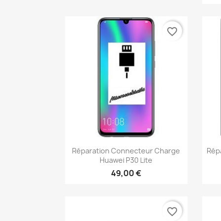
favorite_border
Aperçu rapide

Réparation Connecteur Charge
Rép
Huawei P30 Lite
49,00 €
favorite_border