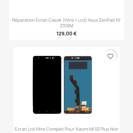
Réparation Écran Cassé (vitre + Lcd) Asus ZenPad 10′
Z310M
129,00 €
favorite_border
Ecran Lcd Vitre Complet Pour Xiaomi Mi 5S Plus Noir