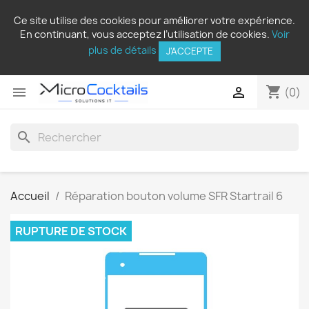
Ce site utilise des cookies pour améliorer votre expérience.
En continuant, vous acceptez l’utilisation de cookies.
Voir
plus de détails
J'ACCEPTE
shopping_cart


(0)
search
Accueil
Réparation bouton volume SFR Startrail 6
RUPTURE DE STOCK