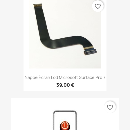
favorite_border
Nappe Écran Lcd Microsoft Surface Pro 7
39,00 €
favorite_border