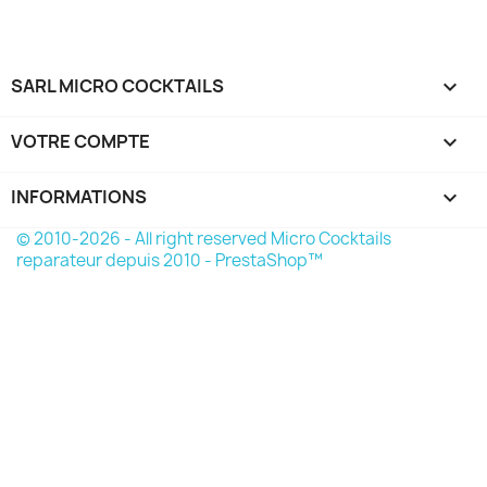
SARL MICRO COCKTAILS

VOTRE COMPTE

INFORMATIONS
keyboard_arrow_down
© 2010-2026 - All right reserved Micro Cocktails
reparateur depuis 2010 - PrestaShop™