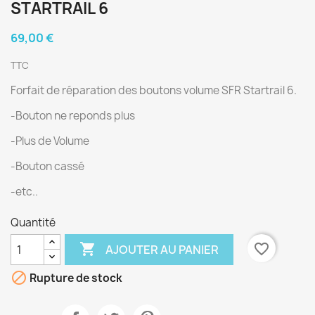
STARTRAIL 6
69,00 €
TTC
Forfait de réparation des boutons volume SFR Startrail 6.
-Bouton ne reponds plus
-Plus de Volume
-Bouton cassé
-etc..
Quantité

favorite_border
AJOUTER AU PANIER

Rupture de stock