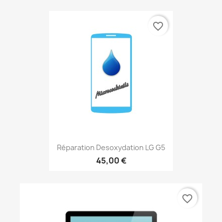
favorite_border
Réparation Desoxydation LG G5
45,00 €
favorite_border