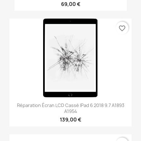
69,00 €
favorite_border
Réparation Écran LCD Cassé IPad 6 2018 9.7 A1893
A1954
139,00 €