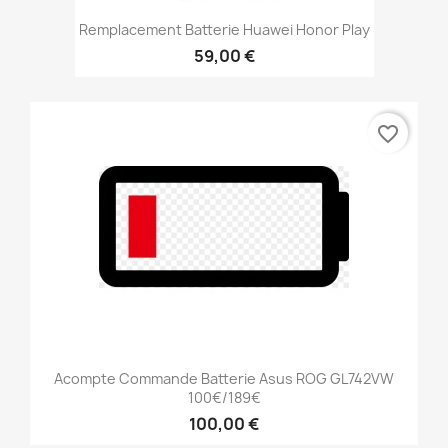
Remplacement Batterie Huawei Honor Play
59,00 €
favorite_border
Acompte Commande Batterie Asus ROG GL742VW
100€/189€
100,00 €