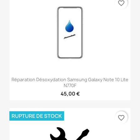
favorite_border
Réparation Désoxydation Samsung Galaxy Note 10 Lite
N770F
45,00 €
RUPTURE DE STOCK
favorite_border