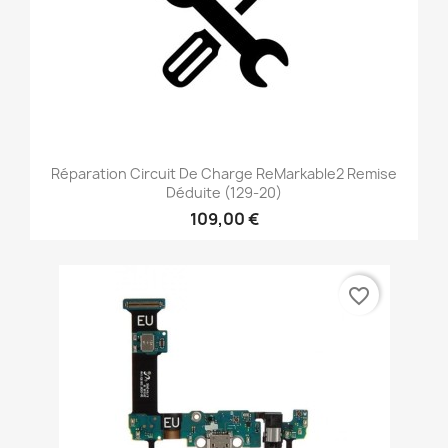
Réparation Circuit De Charge ReMarkable2 Remise
Déduite (129-20)
109,00 €
favorite_border