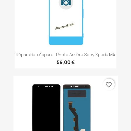
Réparation Appareil Photo Arrière Sony Xperia M4
59,00 €
favorite_border