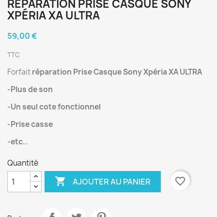
RÉPARATION PRISE CASQUE SONY
XPÉRIA XA ULTRA
59,00 €
TTC
Forfait
réparation Prise Casque Sony Xpéria XA ULTRA
-Plus de son
-Un seul cote fonctionnel
-Prise casse
-etc..
Quantité

favorite_border
AJOUTER AU PANIER