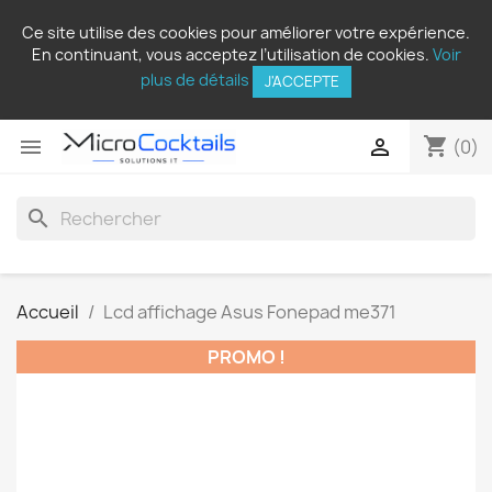
Ce site utilise des cookies pour améliorer votre expérience.
En continuant, vous acceptez l’utilisation de cookies.
Voir
plus de détails
J'ACCEPTE
shopping_cart


(0)
search
Accueil
Lcd affichage Asus Fonepad me371
PROMO !