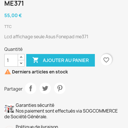
ME371
55,00 €
TTC
Lcd affichage seule Asus Fonepad me371
Quantité

favorite_border
AJOUTER AU PANIER

Derniers articles en stock
Partager
Garanties sécurité
Nos paiement sont effectués via SOGCOMMERCE
de Société Générale.
Politique de livraison