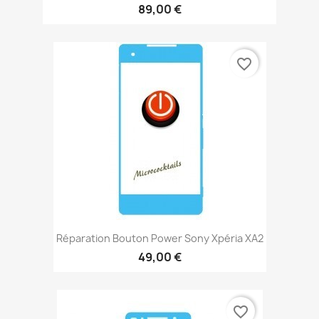
89,00 €
favorite_border
Réparation Bouton Power Sony Xpéria XA2
49,00 €
favorite_border