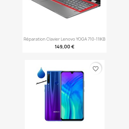
Réparation Clavier Lenovo YOGA 710-11IKB
149,00 €
favorite_border