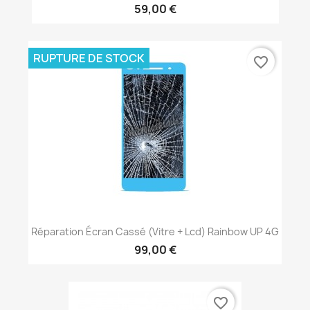
59,00 €
RUPTURE DE STOCK
favorite_border
Réparation Écran Cassé (vitre + Lcd) Rainbow UP 4G
99,00 €
favorite_border