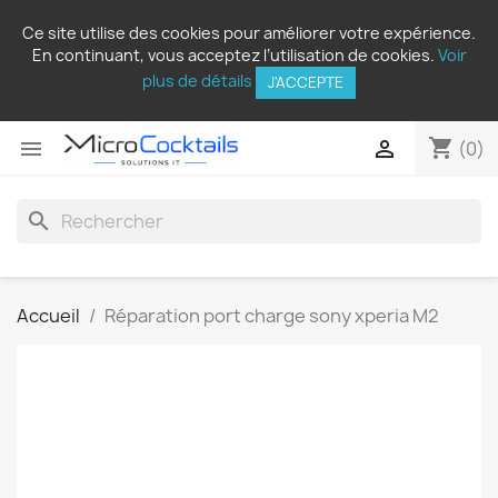
Ce site utilise des cookies pour améliorer votre expérience.
En continuant, vous acceptez l’utilisation de cookies.
Voir
plus de détails
J'ACCEPTE
shopping_cart


(0)
search
Accueil
Réparation port charge sony xperia M2