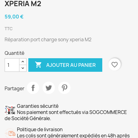
XPERIA M2
59,00 €
TTC
Réparation port charge sony xperia M2
Quantité

favorite_border
AJOUTER AU PANIER
Partager
Garanties sécurité
Nos paiement sont effectués via SOGCOMMERCE
de Société Générale.
Politique de livraison
Les colis sont généralement expédiés en 48h après