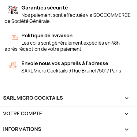
Garanties sécurité
Nos paiement sont effectués via SOGCOMMERCE
de Société Générale.
Politique de livraison
Les colis sont généralement expédiés en 48h
après réception de votre paiement.
Envoie nous vos appreils à l'adresse
SARL Micro Cocktails 3 Rue Brunel 75017 Paris
SARL MICRO COCKTAILS

VOTRE COMPTE

INFORMATIONS
keyboard_arrow_down