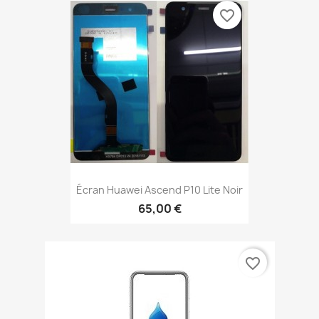
favorite_border
Écran Huawei Ascend P10 Lite Noir
65,00 €
favorite_border