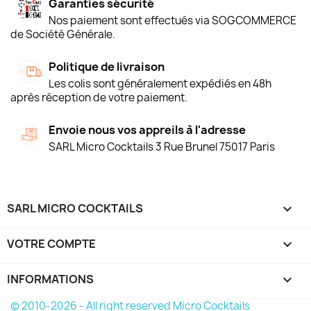
Garanties sécurité
Nos paiement sont effectués via SOGCOMMERCE
de Société Générale.
Politique de livraison
Les colis sont généralement expédiés en 48h
après réception de votre paiement.
Envoie nous vos appreils à l'adresse
SARL Micro Cocktails 3 Rue Brunel 75017 Paris
SARL MICRO COCKTAILS

VOTRE COMPTE

INFORMATIONS
keyboard_arrow_down
© 2010-2026 - All right reserved Micro Cocktails