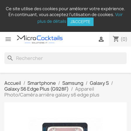
Ce site utilise des cookies pour améliorer votre expérience.
En continuant, vous acceptez l’utilisation de cookies.
Voir
plus de détails
J'ACCEPTE
shopping_cart


(0)
search
Accueil
Smartphone
Samsung
Galaxy S
Galaxy S6 Edge Plus (G928F)
Appareil
Photo/Caméra arrière galaxy s6 edge plus