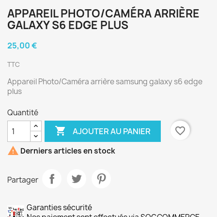
APPAREIL PHOTO/CAMÉRA ARRIÈRE
GALAXY S6 EDGE PLUS
25,00 €
TTC
Appareil Photo/Caméra arrière samsung galaxy s6 edge
plus
Quantité

favorite_border
AJOUTER AU PANIER

Derniers articles en stock
Partager
Garanties sécurité