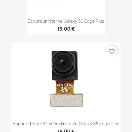
Écouteur Interne Galaxy S6 Edge Plus
13,00 €
favorite_border
Appareil Photo/Caméra Frontale Galaxy S6 Edge Plus
19,00 €