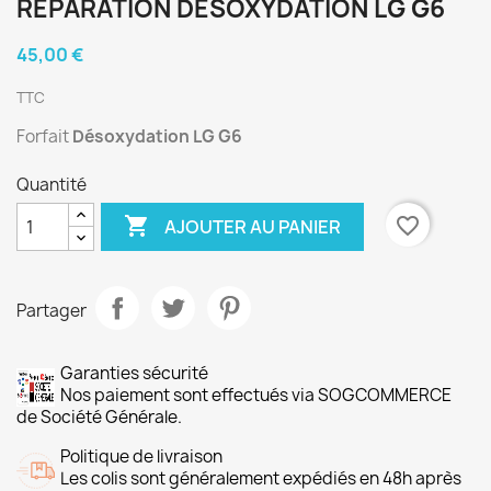
RÉPARATION DESOXYDATION LG G6
45,00 €
TTC
Forfait
Désoxydation LG G6
Quantité

favorite_border
AJOUTER AU PANIER
Partager
Garanties sécurité
Nos paiement sont effectués via SOGCOMMERCE
de Société Générale.
Politique de livraison
Les colis sont généralement expédiés en 48h après