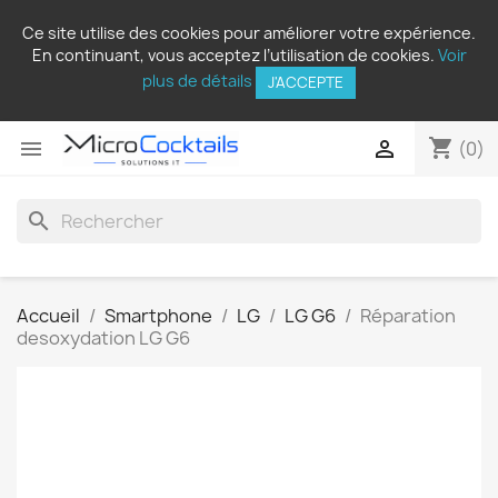
Ce site utilise des cookies pour améliorer votre expérience.
En continuant, vous acceptez l’utilisation de cookies.
Voir
plus de détails
J'ACCEPTE
shopping_cart


(0)
search
Accueil
Smartphone
LG
LG G6
Réparation
desoxydation LG G6