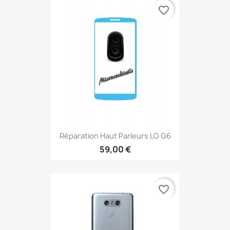
favorite_border
Réparation Haut Parleurs LG G6
59,00 €
favorite_border