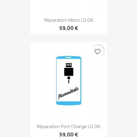
Réparation Micro LG G6
59,00 €
favorite_border
Réparation Port Charge LG G6
59,00 €