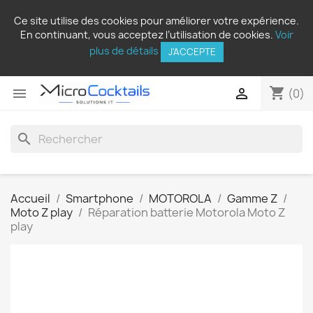
Ce site utilise des cookies pour améliorer votre expérience.
En continuant, vous acceptez l’utilisation de cookies.
Voir
plus de détails
J'ACCEPTE
shopping_cart


(0)
search
Accueil
Smartphone
MOTOROLA
Gamme Z
Moto Z play
Réparation batterie Motorola Moto Z
play