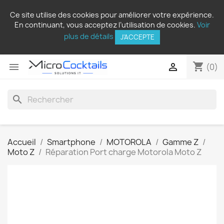
Ce site utilise des cookies pour améliorer votre expérience.
En continuant, vous acceptez l’utilisation de cookies.
Voir
plus de détails
J'ACCEPTE
shopping_cart


(0)
search
Accueil
Smartphone
MOTOROLA
Gamme Z
Moto Z
Réparation Port charge Motorola Moto Z