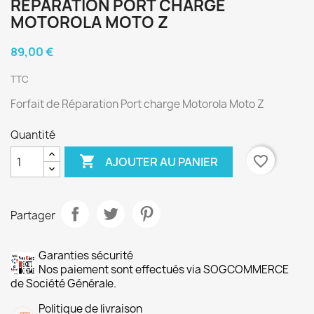
RÉPARATION PORT CHARGE
MOTOROLA MOTO Z
89,00 €
TTC
Forfait de Réparation Port charge Motorola Moto Z
Quantité

favorite_border
AJOUTER AU PANIER
Partager
Garanties sécurité
Nos paiement sont effectués via SOGCOMMERCE
de Société Générale.
Politique de livraison