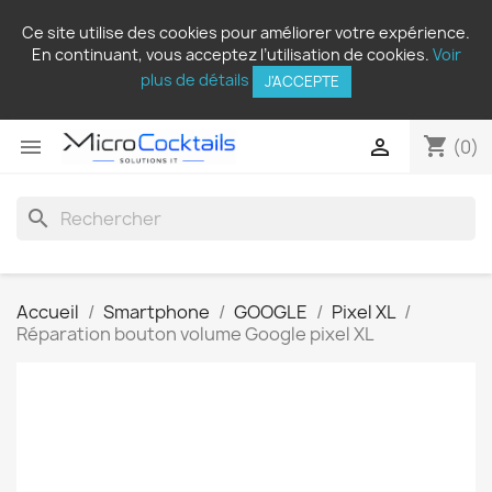
Ce site utilise des cookies pour améliorer votre expérience.
En continuant, vous acceptez l’utilisation de cookies.
Voir
plus de détails
J'ACCEPTE
shopping_cart


(0)
search
Accueil
Smartphone
GOOGLE
Pixel XL
Réparation bouton volume Google pixel XL