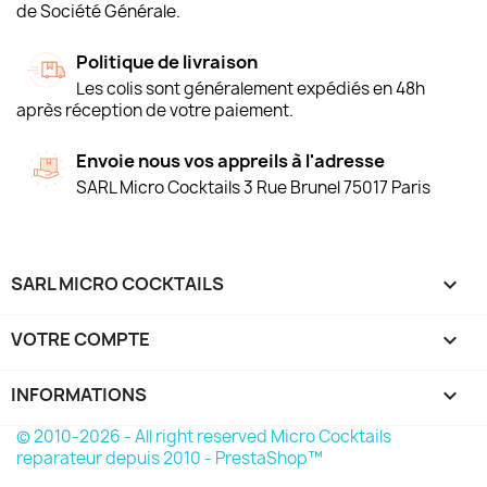
de Société Générale.
Politique de livraison
Les colis sont généralement expédiés en 48h
après réception de votre paiement.
Envoie nous vos appreils à l'adresse
SARL Micro Cocktails 3 Rue Brunel 75017 Paris
SARL MICRO COCKTAILS

VOTRE COMPTE

INFORMATIONS
keyboard_arrow_down
© 2010-2026 - All right reserved Micro Cocktails
reparateur depuis 2010 - PrestaShop™