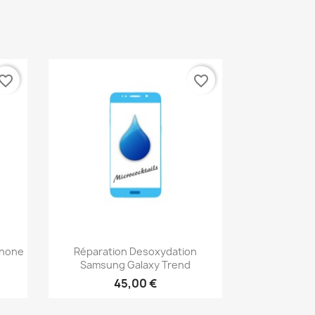
vorite_border
favorite_border
Aperçu rapide

phone
Réparation Desoxydation
Samsung Galaxy Trend
45,00 €