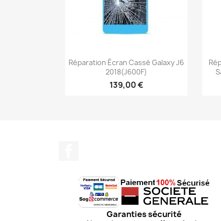
Aperçu rapide

Réparation Écran Cassé Galaxy J6
Rép
2018(J600F)
S
139,00 €
Facebook
Garanties sécurité