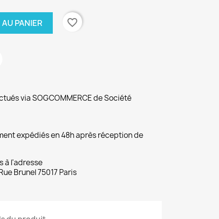
favorite_border
 AU PANIER
fectués via SOGCOMMERCE de Société
ement expédiés en 48h après réception de
s à l'adresse
Rue Brunel 75017 Paris