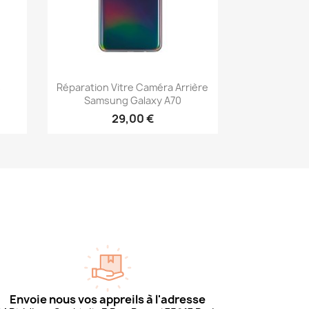
Aperçu rapide

s
Réparation Vitre Caméra Arrière
Samsung Galaxy A70
29,00 €
Envoie nous vos appreils à l'adresse