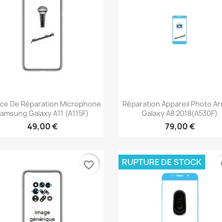
Aperçu rapide
Aperçu rapide


ice De Réparation Microphone
Réparation Appareil Photo Ar
amsung Galaxy A11 (A115F)
Galaxy A8 2018(A530F)
49,00 €
79,00 €
RUPTURE DE STOCK
favorite_border
fa