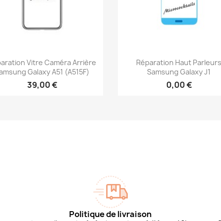
Aperçu rapide
Aperçu rapide


aration Vitre Caméra Arrière
Réparation Haut Parleur
amsung Galaxy A51 (A515F)
Samsung Galaxy J1
39,00 €
0,00 €
Politique de livraison