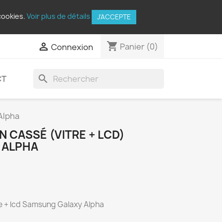
cookies.
Voir plus de détails
J'ACCEPTE
shopping_cart

Panier
(0)
Connexion
search
CT
Alpha
 CASSÉ (VITRE + LCD)
 ALPHA
re + lcd Samsung Galaxy Alpha