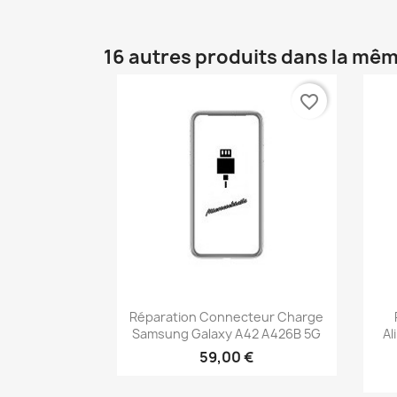
16 autres produits dans la mêm
favorite_border
Aperçu rapide

Réparation Connecteur Charge
Samsung Galaxy A42 A426B 5G
Al
59,00 €