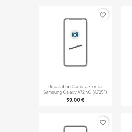
favorite_border
Aperçu rapide

Réparation Caméra Frontal
Samsung Galaxy A72 4G (A725F)
59,00 €
favorite_border