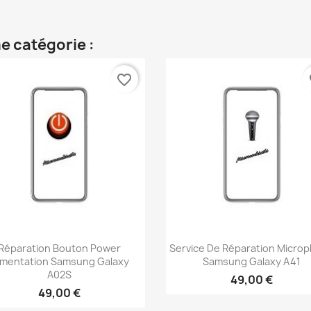
e catégorie :
favorite_border
fa
Aperçu rapide
Aperçu rapide


Réparation Bouton Power
Service De Réparation Micro
imentation Samsung Galaxy
Samsung Galaxy A41
A02S
49,00 €
49,00 €