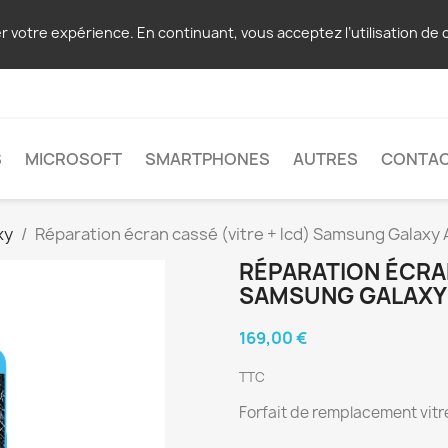
er votre expérience. En continuant, vous acceptez l’utilisation de 
S
MICROSOFT
SMARTPHONES
AUTRES
CONTA
xy
Réparation écran cassé (vitre + lcd) Samsung Galaxy 
RÉPARATION ÉCRAN
SAMSUNG GALAXY
169,00 €
TTC
Forfait de remplacement vit