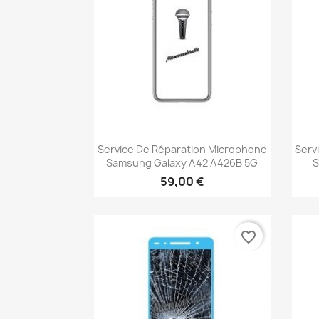
Aperçu rapide

Service De Réparation Microphone
Serv
Samsung Galaxy A42 A426B 5G
S
59,00 €
favorite_border