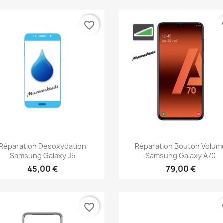
favorite_border
fa
Aperçu rapide
Aperçu rapide


Réparation Desoxydation
Réparation Bouton Volum
Samsung Galaxy J5
Samsung Galaxy A70
45,00 €
79,00 €
favorite_border
fa