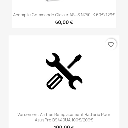
Acompte Commande Clavier ASUS N750JK 60€/129€
60,00 €
favorite_border
Versement Arrhes Remplacement Batterie Pour
AsusPro B9440UA 100€/209€
100,00 €