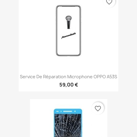
favorite_border
Service De Réparation Microphone OPPO A53S
59,00 €
favorite_border