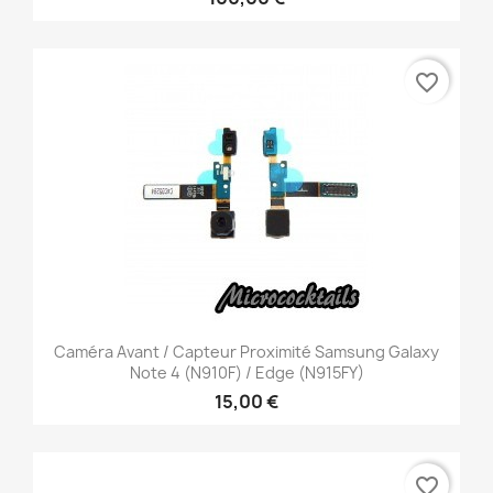
favorite_border
Caméra Avant / Capteur Proximité Samsung Galaxy
Note 4 (N910F) / Edge (N915FY)
15,00 €
favorite_border