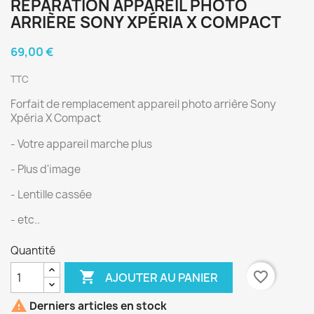
RÉPARATION APPAREIL PHOTO
ARRIÈRE SONY XPÉRIA X COMPACT
69,00 €
TTC
Forfait de remplacement appareil photo arrière Sony
Xpéria X Compact
- Votre appareil marche plus
- Plus d'image
- Lentille cassée
- etc..
Quantité

favorite_border
AJOUTER AU PANIER

Derniers articles en stock