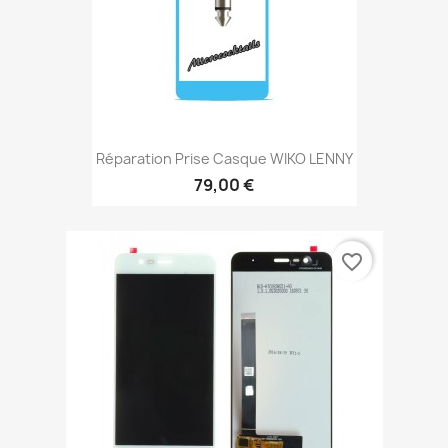
Réparation Prise Casque WIKO LENNY
79,00 €
favorite_border