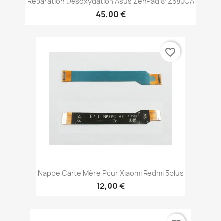
Réparation Desoxydation Asus ZenPad 8′ Z580CA
45,00 €
favorite_border
Nappe Carte Mère Pour Xiaomi Redmi 5plus
12,00 €