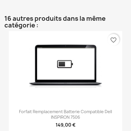
16 autres produits dans la même
catégorie :
favorite_border
Forfait Remplacement Batterie Compatible Dell
INSPIRON 7506
149,00 €